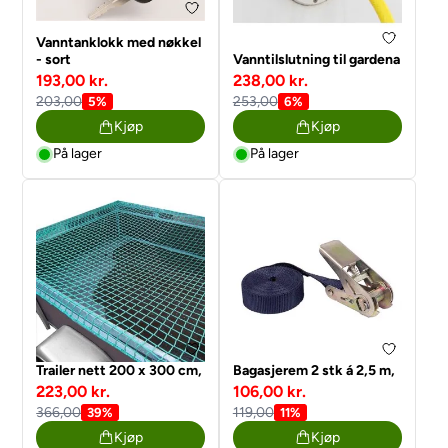
Vanntanklokk med nøkkel
- sort
Vanntilslutning til gardena
193,00 kr.
238,00 kr.
203,00
253,00
5%
6%
Kjøp
Kjøp
På lager
På lager
Trailer nett 200 x 300 cm,
Bagasjerem 2 stk á 2,5 m,
223,00 kr.
106,00 kr.
366,00
119,00
39%
11%
Kjøp
Kjøp