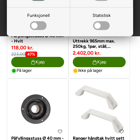
Funksjonell
Statistisk
Påfyllingsstudss Ø 40 mm
- Hvit
Uttrekk 965mm max.
250kg, 1par, ståll,
118,00 kr.
forzinket
2.402,00 kr.
223,00
47%
Kjøp
Kjøp
På lager
Ikke på lager
Påfyllingsstuss Ø 40 mm -
Ranger håndtak hvitt sett