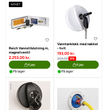
NYHET
Vanntanklokk med nøkkel
Reich Vannstilslutning m,
- hvit
magnetventil
193,00 kr.
2.253,00 kr.
203,00
5%
Kjøp
Kjøp
På lager
På lager