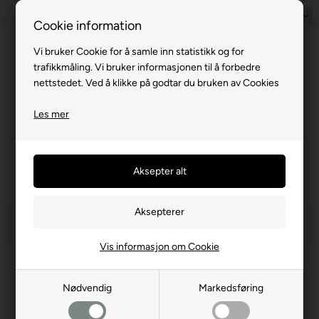
1–2 virkedager
Rimelig frakt med GLS & PostNord
Norsk
14 d
Cookie information
Vi bruker Cookie for å samle inn statistikk og for
Meny
trafikkmåling. Vi bruker informasjonen til å forbedre
nettstedet. Ved å klikke på godtar du bruken av Cookies
Les mer
Forside
Campingvogn
Karosseriartikler
Andre
Andre
(12 produkter)
Se alle reservedeler til campingvogner
.
Filtrer
Vis informasjon om Cookie
Nødvendig
Markedsføring