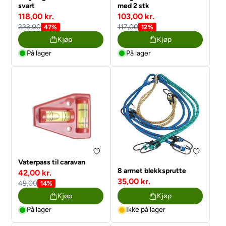
svart
med 2 stk
118,00 kr.
103,00 kr.
223,00
117,00
47%
12%
Kjøp
Kjøp
På lager
På lager
Vaterpass til caravan
8 armet blekksprutte
42,00 kr.
35,00 kr.
49,00
14%
Kjøp
Kjøp
På lager
Ikke på lager