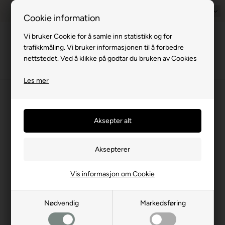
1–2 virkedager
Rimelig frakt med GLS & PostNord
Norsk
14 d
Cookie information
Vi bruker Cookie for å samle inn statistikk og for
Meny
trafikkmåling. Vi bruker informasjonen til å forbedre
nettstedet. Ved å klikke på godtar du bruken av Cookies
Les mer
Forside
Campingutstyr
Kjøkkenutstyr
Gryter/panner
Panne
Panne
(0 produkter)
Vis informasjon om Cookie
Nødvendig
Markedsføring