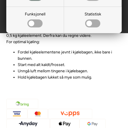
først.
Som tommelfingerregel bør du bruke like mye fryseelement som
Funksjonell
Statistisk
mat/drikke (i vekt) per 10 timer du vil holde det kaldt. Skal du på
en kortere tur, kan du redusere mengden fryseelementer. For
eksempel, hvis du vil holde 1 liter juice kald i 5 timer, trenger du
0,5 kg kjøleelement. Derfra kan du regne videre.
For optimal kjøling:
Fordel kjøleelementene jevnt i kjølebagen, ikke bare i
bunnen.
Start med alt kaldt/frosset.
Unngå luft mellom tingene i kjølebagen.
Hold kjølebagen lukket så mye som mulig.