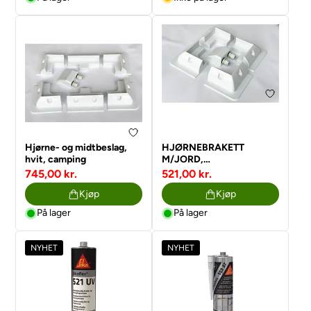
Hjørne- og midtbeslag,
HJØRNEBRAKETT
hvit, camping
M/JORD,
CAMPING/FLATT TAK
745,00 kr.
521,00 kr.
Kjøp
Kjøp
På lager
På lager
NYHET
NYHET