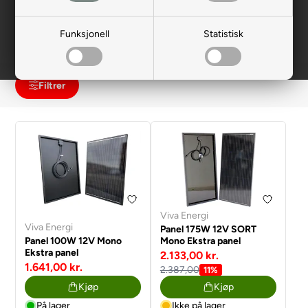
kunne monteres på en helt flat overflate – noen av de komplette
solcelleanleggene til campingvogn kan utvides med flere
Funksjonell
Statistisk
paneler, hvis du for eksempel har to mindre flater med plass,
foran og bak et takvindu eller lignende.
Filtrer
Viva Energi
Viva Energi
Panel 175W 12V SORT
Panel 100W 12V Mono
Mono Ekstra panel
Ekstra panel
2.133,00 kr.
1.641,00 kr.
2.387,00
11%
Kjøp
Kjøp
På lager
Ikke på lager