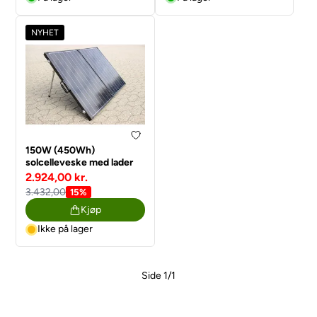
NYHET
150W (450Wh)
solcelleveske med lader
2.924,00 kr.
3.432,00
15%
Kjøp
Ikke på lager
Side 1/1