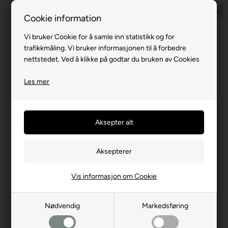
1–2 virkedager
Rimelig frakt med GLS & PostNord
Norsk
14 d
Cookie information
Vi bruker Cookie for å samle inn statistikk og for
Meny
trafikkmåling. Vi bruker informasjonen til å forbedre
nettstedet. Ved å klikke på godtar du bruken av Cookies
Les mer
Forside
Campingvogn
Solceller
Solcelleanlegg, solceller og solpaneler
(11
produkter)
Gode tilbud på transportable solceller og
solcelleanlegg for innbygging/montering på
campingvogner m.m.
Vis informasjon om Cookie
Solceller er den enkleste og rimeligste måten å sikre strøm på
farten, spesielt hvis du camperer på steder uten tilgang til strøm,
men fortsatt ønsker strøm til kjøleskap, vannpumpe, telefon mm.
Nødvendig
Markedsføring
Flere av løsningene egner seg også godt for fastliggere eller for
montering på sommerhus eller hytte. Vi selger både komplette