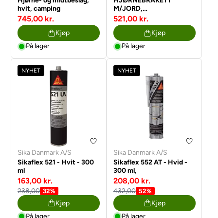
Hjørne- og midtbeslag,
HJØRNEBRAKETT
hvit, camping
M/JORD,
CAMPING/FLATT TAK
745,00 kr.
521,00 kr.
Kjøp
Kjøp
På lager
På lager
NYHET
NYHET
Sika Danmark A/S
Sika Danmark A/S
Sikaflex 521 - Hvit - 300
Sikaflex 552 AT - Hvid -
ml
300 ml,
163,00 kr.
208,00 kr.
238,00
432,00
32%
52%
Kjøp
Kjøp
På lager
På lager