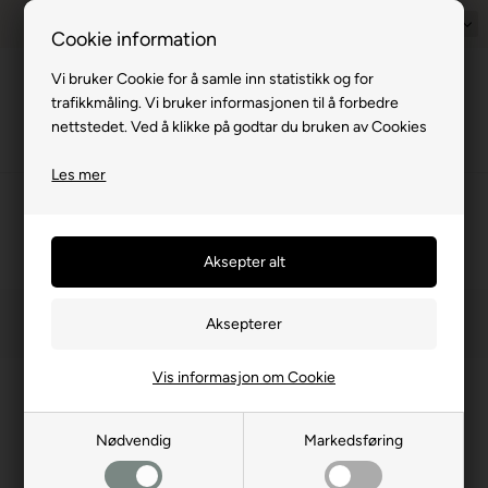
1–2 virkedager
Rimelig frakt med GLS & PostNord
Norsk
14 d
Cookie information
Vi bruker Cookie for å samle inn statistikk og for
Meny
trafikkmåling. Vi bruker informasjonen til å forbedre
nettstedet. Ved å klikke på godtar du bruken av Cookies
Les mer
Forside
Campingutstyr
Ryggsekk/Reisevesker
Vanntette poser
Vanntette poser
(2 produkter)
Filtrer
Vis informasjon om Cookie
NYHET
NYHET
Nødvendig
Markedsføring