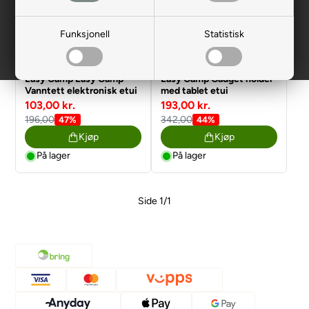
Funksjonell
Statistisk
Easy Camp
Easy Camp
Easy Camp Easy Camp
Easy Camp Gadget holder
Vanntett elektronisk etui
med tablet etui
103,00 kr.
193,00 kr.
196,00
342,00
47%
44%
Kjøp
Kjøp
På lager
På lager
Side 1/1